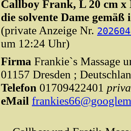
Callboy Frank, L 20 cm x
die solvente Dame gemäß 
(private Anzeige Nr.
202604
um 12:24 Uhr)
Firma
Frankie`s Massage u
01157 Dresden ; Deutschla
Telefon
01709422401
priva
eMail
frankies66@googlem