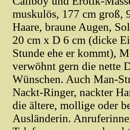
Callboy und Erotik-Mass
muskulös, 177 cm groß, 9
Haare, braune Augen, Sola
20 cm x D 6 cm (dicke Eic
Stunde ehe er kommt), Me
verwöhnt gern die nette 
Wünschen. Auch Man-Stri
Nackt-Ringer, nackter Ha
die ältere, mollige oder 
Ausländerin. Anruferinnen