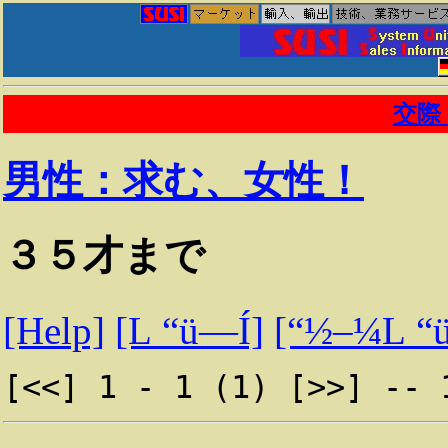
交際
男性：求む、女性！
３５才まで
[Help]
[L “ü—Í]
[“½–¼L 
[<<] 1 - 1 (1) [>>] -- 