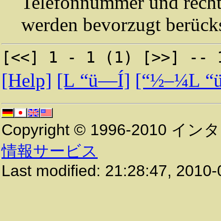
Telefonnummer und rechtz
werden bevorzugt berücks
[<<] 1 - 1 (1) [>>] -- 
[Help]
[L “ü—Í]
[“½–¼L 
Copyright © 1996-2010
インタ
情報サービス
Last modified:
21:28:47
,
2010-