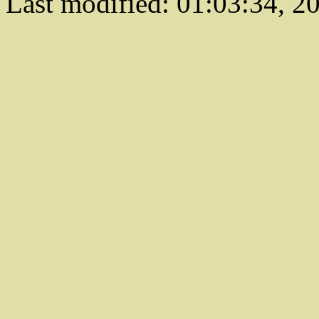
Last modified:
01:03:34
,
20