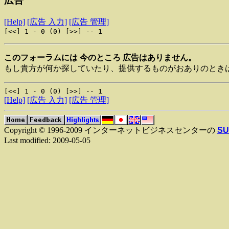
広告
[Help]
[広告 入力]
[広告 管理]
[<<] 1 - 0 (0) [>>] -- 1
このフォーラムには 今のところ 広告はありません。
もし貴方が何か探していたり、提供するものがおありのときは
[<<] 1 - 0 (0) [>>] -- 1
[Help]
[広告 入力]
[広告 管理]
Copyright © 1996-2009 インターネットビジネスセンターの
SU
Last modified: 2009-05-05