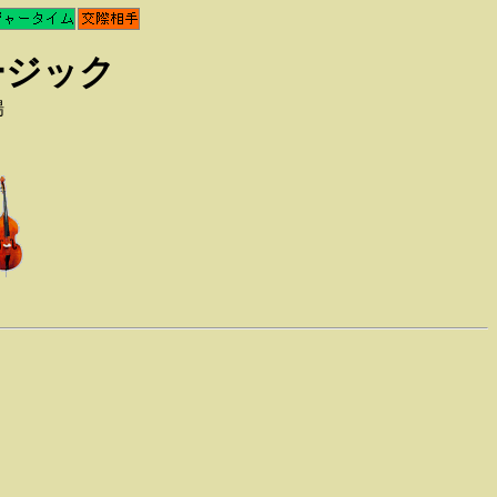
ージック
場