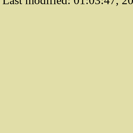
Last modified:
01:03:47
,
20