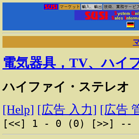
電気器具，TV、ハイ
ハイファイ・ステレオ
[Help]
[広告 入力]
[広告 
[<<] 1 - 0 (0) [>>] -- 