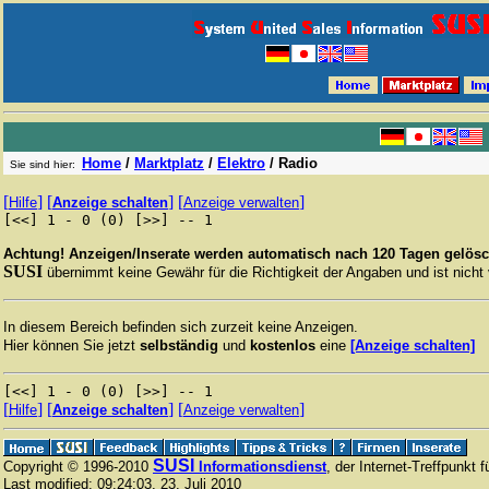
Home
/
Marktplatz
/
Elektro
/
Radio
Sie sind hier:
[
]
[
]
[
]
Hilfe
Anzeige schalten
Anzeige verwalten
[<<] 1 - 0 (0) [>>] -- 1
Achtung! Anzeigen/Inserate werden automatisch nach 120 Tagen gelösc
SUSI
übernimmt keine Gewähr für die Richtigkeit der Angaben und ist nicht ve
In diesem Bereich befinden sich zurzeit keine Anzeigen.
Hier können Sie jetzt
selbständig
und
kostenlos
eine
[Anzeige schalten]
[<<] 1 - 0 (0) [>>] -- 1
[
]
[
]
[
]
Hilfe
Anzeige schalten
Anzeige verwalten
SUSI
Copyright © 1996-2010
Informationsdienst
, der Internet-Treffpunkt 
Last modified:
09:24:03
,
23. Juli 2010