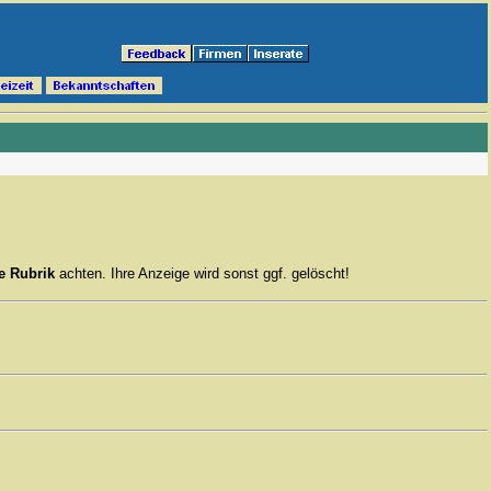
ge Rubrik
achten. Ihre Anzeige wird sonst ggf. gelöscht!