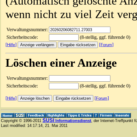
(Automatisch gelöschte An
wenn nicht zu viel Zeit verg
Verwaltungsnummer:
Sicherheitscode:
(8-stellig, ggf. führende 0)
[
]
[
]
Hilfe
Forum
Löschen einer Anzeige
Verwaltungsnummer:
Sicherheitscode:
(8-stellig, ggf. führende 0)
[
]
[
]
Hilfe
Forum
SUSI
Copyright © 1996-2011
Informationsdienst
, der Internet-Treffpunkt 
Last modified:
14:17:14
,
21. Mai 2011