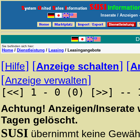
Inserate / Anzeigen
D
Sie befinden sich hier:
Home
/
Dienstleistung
/
Leasing
/
Leasingangebote
[
]
[
]
[
Hilfe
Anzeige schalten
A
[
]
Anzeige verwalten
[<<] 1 - 0 (0) [>>] -- 
Achtung! Anzeigen/Inserate
Tagen gelöscht.
SUSI
übernimmt keine Gewähr 