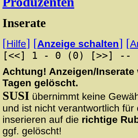
Produzenten
Inserate
[
]
[
]
[
Hilfe
Anzeige schalten
A
[<<] 1 - 0 (0) [>>] -- 
Achtung! Anzeigen/Inserate
Tagen gelöscht.
SUSI
übernimmt keine Gewähr 
und ist nicht verantwortlich für
inserieren auf die
richtige Rub
ggf. gelöscht!