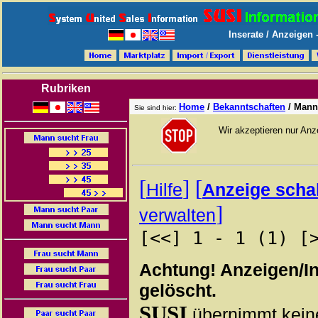
Inserate / Anzeigen
Rubriken
Home
/
Bekanntschaften
/
Mann
Sie sind hier:
Wir akzeptieren nur An
[
]
[
Hilfe
Anzeige scha
]
verwalten
[<<] 1 - 1 (1) [
Achtung! Anzeigen/I
gelöscht.
SUSI
übernimmt keine