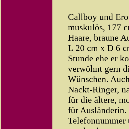
Callboy und Ero
muskulös, 177 c
Haare, braune Au
L 20 cm x D 6 cm
Stunde ehe er ko
verwöhnt gern d
Wünschen. Auch 
Nackt-Ringer, n
für die ältere, 
für Ausländerin.
Telefonnummer u