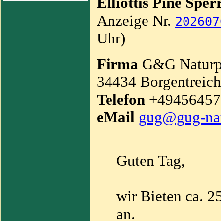
Elliottis Pine Spe
Anzeige Nr.
202607
Uhr)
Firma
G&G Natur
34434 Borgentreich
Telefon
+4945645
eMail
gug@gug-nat
Guten Tag,
wir Bieten ca. 
an.