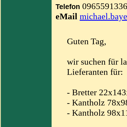
0965591336
Telefon
eMail
michael.baye
Guten Tag,
wir suchen für l
Lieferanten für:
- Bretter 22x1
- Kantholz 78x
- Kantholz 98x