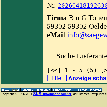
Nr.
2026041819263
Firma
B u G Tohe
59302 59302 Oelde 
eMail
info@saegew
Suche Lieferant
[<<] 1 - 5 (5) [
[
]
[
Hilfe
Anzeige scha
SUSI
Copyright © 1996-2011
Informationsdienst
, der Internet-Treffpunkt 