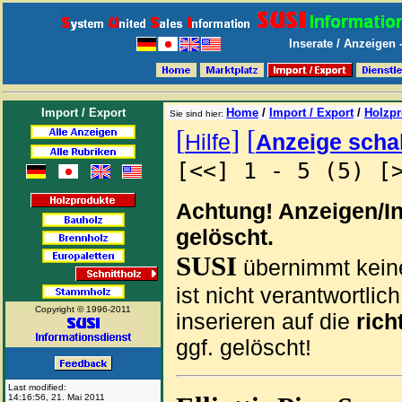
Inserate / Anzeigen
Import / Export
Home
/
Import / Export
/
Holzpr
Sie sind hier:
[
]
[
Hilfe
Anzeige scha
[<<] 1 - 5 (5) [
Achtung! Anzeigen/I
gelöscht.
SUSI
übernimmt keine
ist nicht verantwortlich
Copyright © 1996-2011
inserieren auf die
rich
ggf. gelöscht!
Last modified:
14:16:56
,
21. Mai 2011