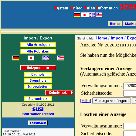
Import / Export
Home
/
Import / Expo
Sie sind hier:
Anzeige Nr.
202602181313
Sie haben nun die Möglichke
Verlängern einer Anzeige
(Automatisch gelöschte Anzei
Verwaltungsnummer:
Sicherheitscode:
[
]
Hilfe
Copyright © 1996-2011
Löschen einer Anzeige
Verwaltungsnummer:
Last modified:
Sicherheitscode:
14:16:56
,
21. Mai 2011