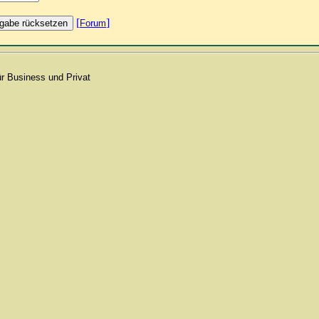
[
]
Forum
für Business und Privat