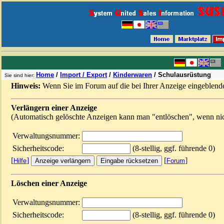
Home
/
Import / Export
/
Kinderwaren
/
Schulausrüstung
Sie sind hier:
Hinweis:
Wenn Sie im Forum auf die bei Ihrer Anzeige eingeblende
Verlängern einer Anzeige
(Automatisch gelöschte Anzeigen kann man "entlöschen", wenn nicht
Verwaltungsnummer:
Sicherheitscode:
(8-stellig, ggf. führende 0)
[
]
[
]
Hilfe
Forum
Löschen einer Anzeige
Verwaltungsnummer:
Sicherheitscode:
(8-stellig, ggf. führende 0)