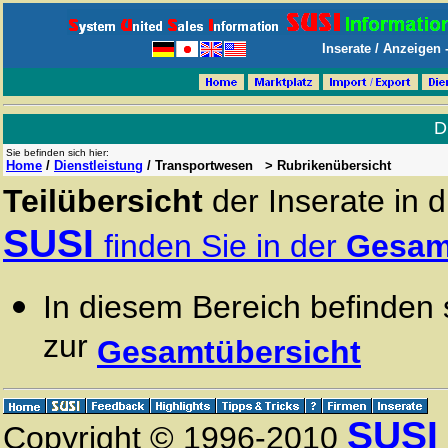
Inserate / Anzeigen
D
Sie befinden sich hier:
Home
/
Dienstleistung
/ Transportwesen > Rubrikenübersicht
Teilübersicht
der Inserate in 
SUSI
finden Sie in der
Gesam
In diesem Bereich befinden s
zur
Gesamtübersicht
SUSI
Copyright © 1996-2010